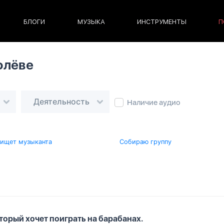
БЛОГИ
МУЗЫКА
ИНСТРУМЕНТЫ
П
олёве
Деятельность
Наличие аудио
 ищет музыканта
Собираю группу
торый хочет поиграть на барабанах.