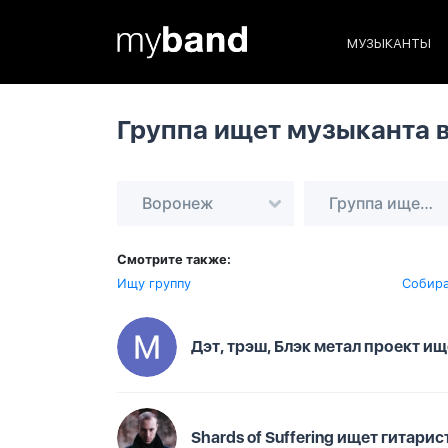
МУЗЫКАНТЫ
Группа ищет музыканта 
Воронеж
Группа ищет музыканта
Смотрите также:
Ищу группу
Собира
Дэт, трэш, Блэк метал проект ищ
Shards of Suffering ищет гитар