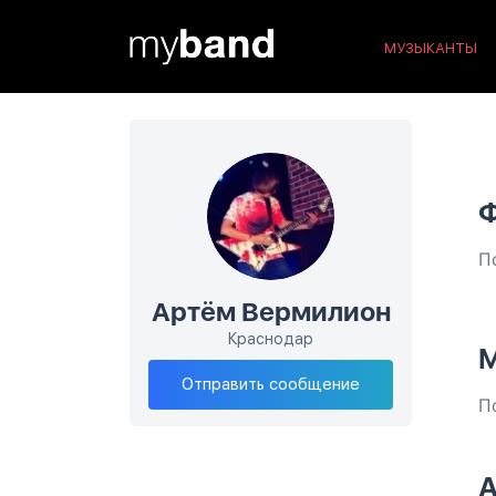
МУЗЫКАНТЫ
П
Артём Вермилион
Краснодар
М
Отправить сообщение
П
А