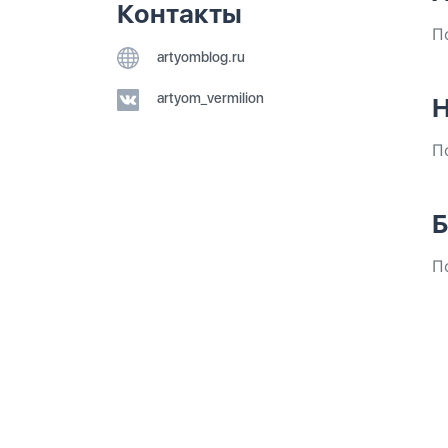
Контакты
П
artyomblog.ru
artyom_vermilion
Н
П
Б
П