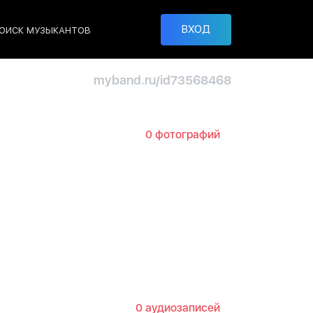
ВХОД
ОИСК МУЗЫКАНТОВ
myband.ru/id73568468
0 фотографий
0 аудиозаписей