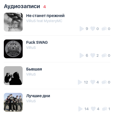
Аудиозаписи
4
Не станет прежней
ViRuS feat MysteryMC
9
0
0
Fuck SWAG
ViRuS
6
2
0
Бывшая
ViRuS
12
4
0
Лучшие дни
ViRuS
14
4
1