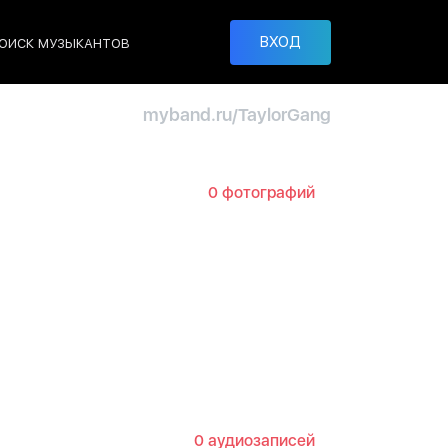
ВХОД
ОИСК МУЗЫКАНТОВ
myband.ru/TaylorGang
0 фотографий
0 аудиозаписей