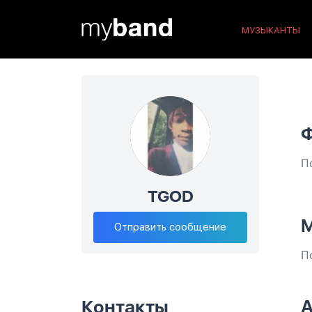
МУЗЫКАНТЫ
П
TGOD
М
Отправить сообщение
П
А
Контакты