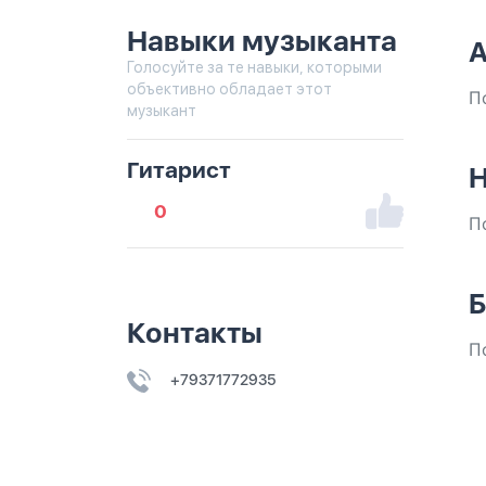
Навыки музыканта
А
Голосуйте за те навыки, которыми
объективно обладает этот
П
музыкант
Гитарист
Н
0
П
Б
Контакты
П
+79371772935