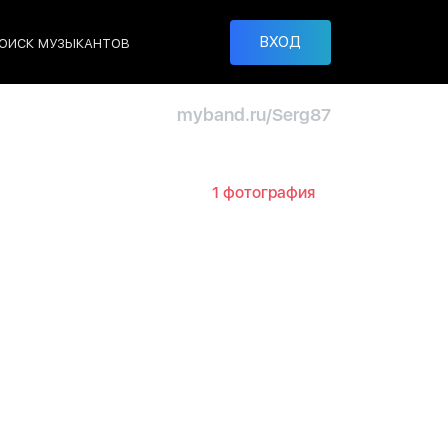
ВХОД
ОИСК МУЗЫКАНТОВ
myband.ru/Serg87
1 фотография