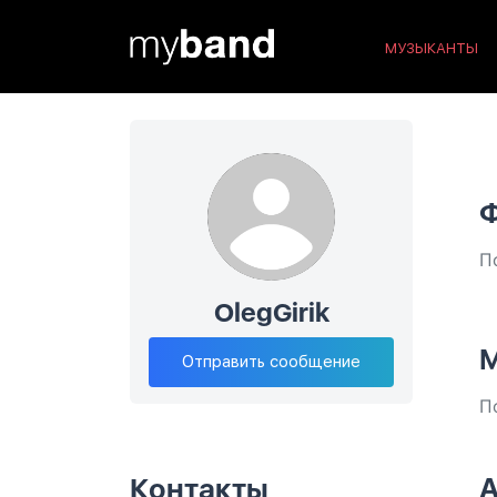
МУЗЫКАНТЫ
П
OlegGirik
М
Отправить сообщение
П
А
Контакты