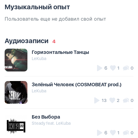
Музыкальный опыт
Пользователь еще не добавил свой опыт
Аудиозаписи
4
Горизонтальные Танцы
LeKuba
6
1
0
Зелёный Человек (COSMOBEAT prod.)
LeKuba
13
2
0
Без Выбора
Steady feat. LeKuba
6
1
0