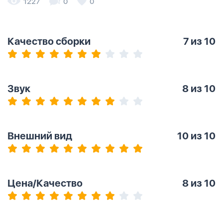
1227
0
0
Качество сборки
7
из 10
Звук
8
из 10
Внешний вид
10
из 10
Цена/Качество
8
из 10