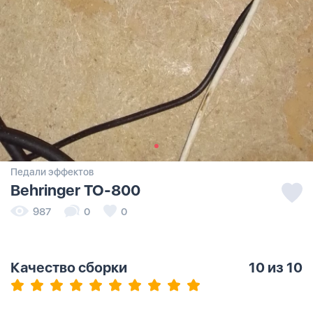
Педали эффектов
Behringer TO-800
987
0
0
Качество сборки
10
из 10