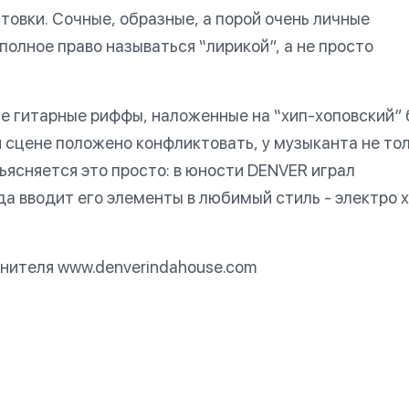
товки. Сочные, образные, а порой очень личные
олное право называться “лирикой”, а не просто
е гитарные риффы, наложенные на “хип-хоповский” 
 сцене положено конфликтовать, у музыканта не то
бъясняется это просто: в юности DENVER играл
да вводит его элементы в любимый стиль - электро 
нителя www.denverindahouse.com