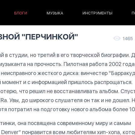
БЛОГИ
МУЗЫКА
ИНСТРУМЕНТЫ
П
ВНОЙ "ПЕРЧИНКОЙ"
1465
й в студии, но третий в его творческой биографии. 
узыканта на прочность. Пилотная работа 2002 года
 неисправного жесткого диска: винчестер “Барраку
й момент и с информацией пришлось распрощаться.
отерю, что решил не восстанавливать альбом. Спус
Rа. Увы, до широкого слушателя он так и не дошел. 
отя потратил на подготовку нового альбома более 10
тинки, она посвящена современному миру и самым
ll Denver” понравится всем любителям хип-хопа, кот