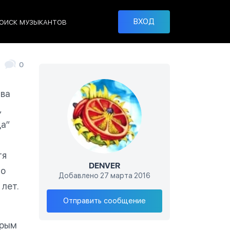
ВХОД
ОИСК МУЗЫКАНТОВ
0
Два
,
да”
тя
DENVER
Но
Добавлено 27 марта 2016
 лет.
Отправить сообщение
орым